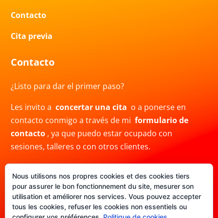
Contacto
Cita previa
Contacto
¿Listo para dar el primer paso?
Les invito a
concertar una cita
o a ponerse en
contacto conmigo a través de mi
formulario de
contacto
, ya que puedo estar ocupado con
sesiones, talleres o con otros clientes.
También puedes contactarme por correo electrónico
Nous utilisons nos propres cookies et des cookies tiers
a
info@crisblas.com
o por
WhatsApp
al
pour assurer le bon fonctionnement du site, mesurer son
+34691480780. Ten en cuenta que mi respuesta
utilisation et améliorer nos services. Vous pouvez accepter
puede demorar.
tous les cookies, refuser les cookies non essentiels ou
configurer vos préférences.
Politique de cookies