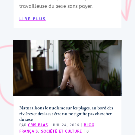
travailleuse du sexe sans payer.
LIRE PLUS
Naturalisons le nudisme sur les plages, au bord des
rivières et des lacs : être nu ne signifie pas chercher
du sexe
PAR
CRIS BLAS
|
JUIL 24, 2026
|
BLOG
FRANÇAIS
,
SOCIÉTÉ ET CULTURE
| 0