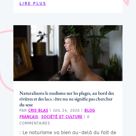
LIRE PLUS
Naturalisons le nudisme sur les plages, au bord des
rivières et des lacs : être nu ne signifie pas chercher
du sexe
PAR
CRIS BLAS
|
JUIL 24, 2026
|
BLOG
FRANÇAIS
,
SOCIÉTÉ ET CULTURE
| 0
COMMENTAIRES
: Le naturisme va bien au-delà du fait de