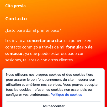
Cita previa
Contacto
¿Listo para dar el primer paso?
Les invito a
concertar una cita
o a ponerse en
contacto conmigo a través de mi
formulario de
contacto
, ya que puedo estar ocupado con
sesiones, talleres o con otros clientes.
También puedes contactarme por correo electrónico
Nous utilisons nos propres cookies et des cookies tiers
a
info@crisblas.com
o por
WhatsApp
al
pour assurer le bon fonctionnement du site, mesurer son
+34691480780. Ten en cuenta que mi respuesta
utilisation et améliorer nos services. Vous pouvez accepter
puede demorar.
tous les cookies, refuser les cookies non essentiels ou
configurer vos préférences.
Politique de cookies
Tout accepter