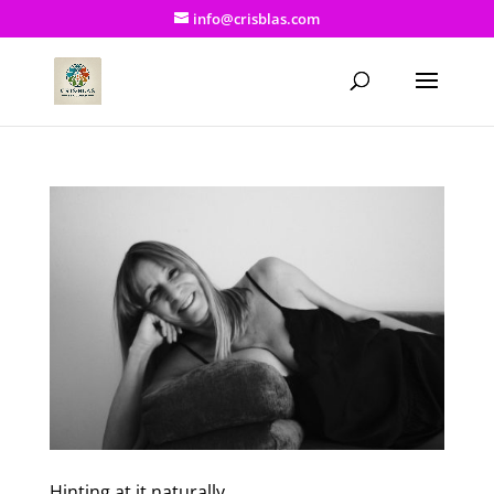
info@crisblas.com
Hinting at it naturally