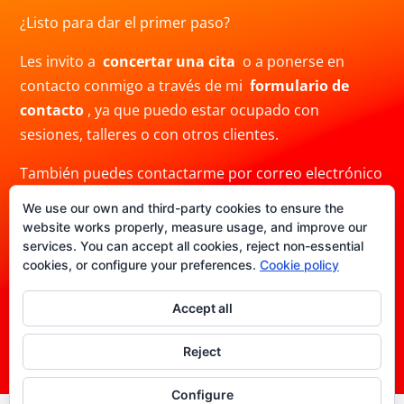
¿Listo para dar el primer paso?
Les invito a
concertar una cita
o a ponerse en
contacto conmigo a través de mi
formulario de
contacto
, ya que puedo estar ocupado con
sesiones, talleres o con otros clientes.
También puedes contactarme por correo electrónico
a
info@crisblas.com
o por
WhatsApp
al
We use our own and third-party cookies to ensure the
+34691480780. Ten en cuenta que mi respuesta
website works properly, measure usage, and improve our
puede demorar.
services. You can accept all cookies, reject non-essential
cookies, or configure your preferences.
Cookie policy
Accept all
Politica de Privacidad
|
Aviso legal
|
Politica de
cookies
|
Términos y condiciones
Reject
Configure