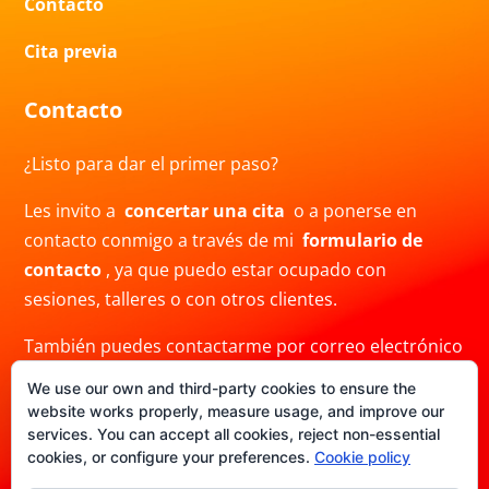
Contacto
Cita previa
Contacto
¿Listo para dar el primer paso?
Les invito a
concertar una cita
o a ponerse en
contacto conmigo a través de mi
formulario de
contacto
, ya que puedo estar ocupado con
sesiones, talleres o con otros clientes.
También puedes contactarme por correo electrónico
a
info@crisblas.com
o por
WhatsApp
al
We use our own and third-party cookies to ensure the
+34691480780. Ten en cuenta que mi respuesta
website works properly, measure usage, and improve our
puede demorar.
services. You can accept all cookies, reject non-essential
cookies, or configure your preferences.
Cookie policy