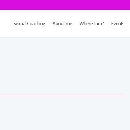
Sexual Coaching
About me
Where I am?
Events