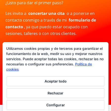
¿Listo para dar el primer paso?
Les invito a
concertar una cita
o a ponerse en
contacto conmigo a través de mi
formulario de
contacto
, ya que puedo estar ocupado con
sesiones, talleres o con otros clientes.
También puedes contactarme por correo electrónico
Utilizamos cookies propias y de terceros para garantizar el
a
info@crisblas.com
o por
WhatsApp
al
funcionamiento de la web, medir su uso y mejorar nuestros
+34691480780. Ten en cuenta que mi respuesta
servicios. Puede aceptar todas las cookies, rechazar las no
puede demorar.
necesarias o configurar sus preferencias.
Política de
cookies
Aceptar todo
Politica de Privacidad
|
Aviso legal
|
Politica de
cookies
|
Términos y condiciones
Rechazar
Configurar