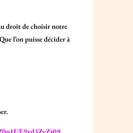
au droit de choisir notre
Que l’on puisse décider à
er.
zZ0p1UE9vd3ZyZz09