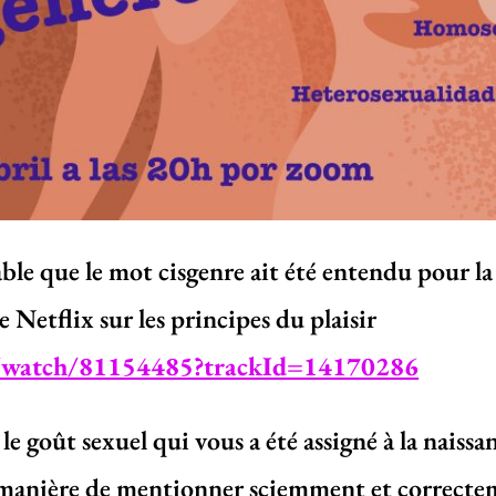
ble que le mot cisgenre ait été entendu pour la p
 Netflix sur les principes du plaisir
m/watch/81154485?trackId=14170286
 le goût sexuel qui vous a été assigné à la naiss
a manière de mentionner sciemment et correcte