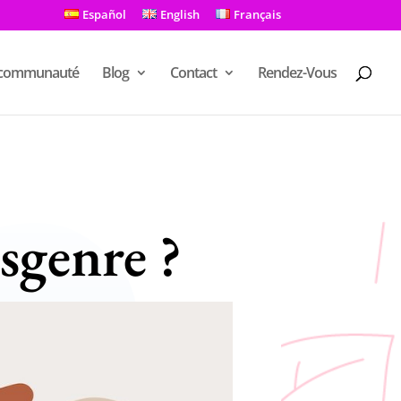
Español
English
Français
 communauté
Blog
Contact
Rendez-Vous
isgenre ?