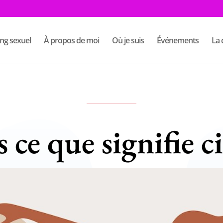
ng sexuel
À propos de moi
Où je suis
Événements
La
 ce que signifie c