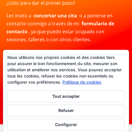
¿Listo para dar el primer paso?
Les invito a
concertar una cita
o a ponerse en
contacto conmigo a través de mi
formulario de
contacto
, ya que puedo estar ocupado con
sesiones, talleres o con otros clientes.
También puedes contactarme por correo electrónico
Nous utilisons nos propres cookies et des cookies tiers
a
info@crisblas.com
o por
WhatsApp
al
pour assurer le bon fonctionnement du site, mesurer son
+34691480780. Ten en cuenta que mi respuesta
utilisation et améliorer nos services. Vous pouvez accepter
puede demorar.
tous les cookies, refuser les cookies non essentiels ou
configurer vos préférences.
Politique de cookies
Tout accepter
Politica de Privacidad
|
Aviso legal
|
Politica de
cookies
|
Términos y condiciones
Refuser
Configurer