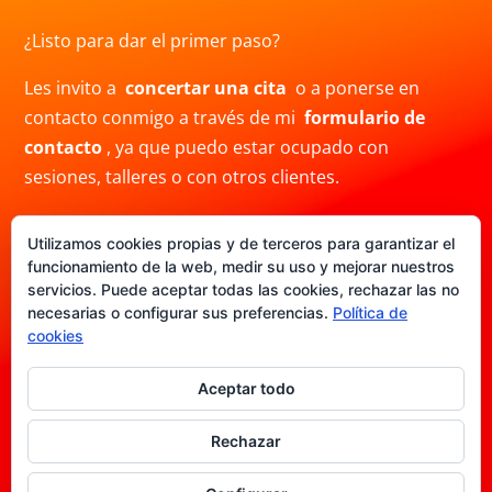
¿Listo para dar el primer paso?
Les invito a
concertar una cita
o a ponerse en
contacto conmigo a través de mi
formulario de
contacto
, ya que puedo estar ocupado con
sesiones, talleres o con otros clientes.
También puedes contactarme por correo electrónico
Utilizamos cookies propias y de terceros para garantizar el
a
info@crisblas.com
o por
WhatsApp
al
funcionamiento de la web, medir su uso y mejorar nuestros
+34691480780. Ten en cuenta que mi respuesta
servicios. Puede aceptar todas las cookies, rechazar las no
puede demorar.
necesarias o configurar sus preferencias.
Política de
cookies
Aceptar todo
Politica de Privacidad
|
Aviso legal
|
Politica de
cookies
|
Términos y condiciones
Rechazar