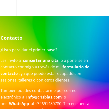
Contacto
¿Listo para dar el primer paso?
Les invito a
concertar una cita
o a ponerse en
contacto conmigo a través de mi
formulario de
contacto
, ya que puedo estar ocupado con
sesiones, talleres o con otros clientes.
También puedes contactarme por correo
electrónico a
info@crisblas.com
o
por
WhatsApp
al +34691480780. Ten en cuenta