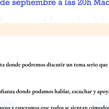
rta donde podremos discutir un tema serio que n
nfianza donde podamos hablar, escuchar y ap
tuosa y esperamos que todos se sientan cómod