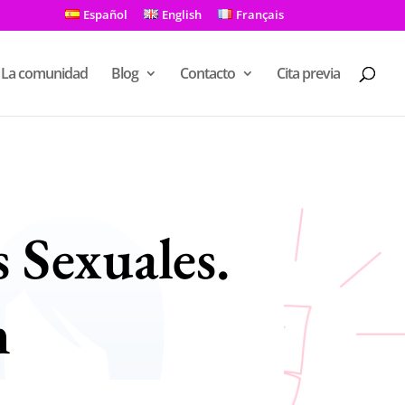
Español
English
Français
La comunidad
Blog
Contacto
Cita previa
 Sexuales.
m