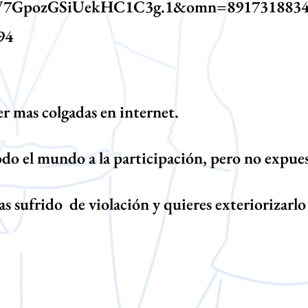
GpozGSiUekHC1C3g.1&omn=891731883
94
er mas colgadas en internet.
todo el mundo a la participación, pero no expu
as sufrido de violación y quieres exteriorizarlo 