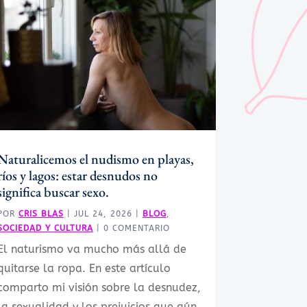
Naturalicemos el nudismo en playas,
ríos y lagos: estar desnudos no
significa buscar sexo.
POR
CRIS BLAS
|
JUL 24, 2026
|
BLOG
,
SOCIEDAD Y CULTURA
| 0 COMENTARIO
El naturismo va mucho más allá de
quitarse la ropa. En este artículo
comparto mi visión sobre la desnudez,
la sexualidad y los prejuicios que aún