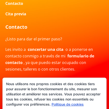
Contacto
Cita previa
Contacto
¿Listo para dar el primer paso?
Les invito a
concertar una cita
o a ponerse en
contacto conmigo a través de mi
formulario de
contacto
, ya que puedo estar ocupado con
sesiones, talleres o con otros clientes.
También puedes contactarme por correo electrónico
Nous utilisons nos propres cookies et des cookies tiers
a
info@crisblas.com
o por
WhatsApp
al
pour assurer le bon fonctionnement du site, mesurer son
+34691480780. Ten en cuenta que mi respuesta
utilisation et améliorer nos services. Vous pouvez accepter
puede demorar.
tous les cookies, refuser les cookies non essentiels ou
configurer vos préférences.
Politique de cookies